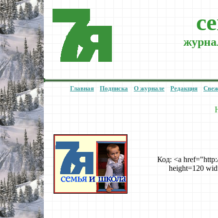
c
журнал
Главная
Подписка
О журнале
Редакция
Свеж
Код: <a href="http
height=120 wi