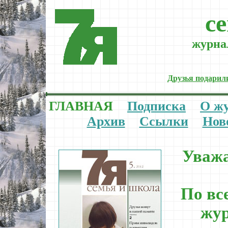
c
журнал
Друзья подарил
ГЛАВНАЯ
Подписка
О ж
Архив
Ссылки
Нов
Уважа
По вс
жур