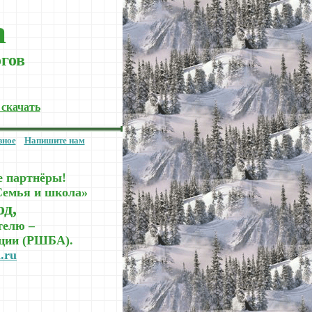
а
огов
 скачать
зное
Напишите нам
е партнёры!
Семья и школа»
од,
телю –
ации (РШБА).
a.ru