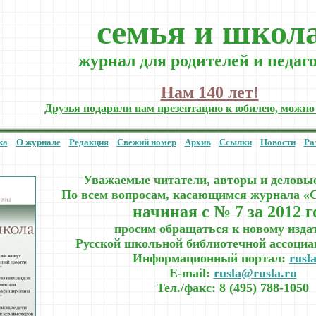
cемья и школ
журнал для родителей и педаг
Нам 140 лет!
Друзья подарили нам презентацию к юбилею, можно
ка
О журнале
Редакция
Свежий номер
Архив
Ссылки
Новости
Ра
Уважаемые читатели, авторы и деловы
По всем вопросам, касающимся журнала «
начиная с № 7 за 2012 г
просим обращаться к новому изда
Русской школьной библиотечной ассоци
Информационный портал:
rusl
E-mail:
rusla@rusla.ru
Тел./факс: 8 (495) 788-1050