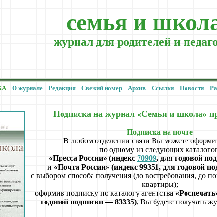
cемья и школ
журнал для родителей и педаг
КА
О журнале
Редакция
Свежий номер
Архив
Ссылки
Новости
Ра
Подписка на журнал «Семья и школа» п
Подписка на почте
В любом отделении связи Вы можете оформи
по одному из следующих каталогов
«Пресса России» (индекс
70909
, для годовой п
и
«Почта России» (индекс 99351, для годовой по
с выбором способа получения (до востребования, до п
квартиры);
оформив подписку по каталогу агентства
«Роспечать»
годовой подписки — 83335)
, Вы будете получать ж