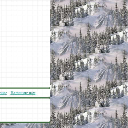
зное
Напишите нам