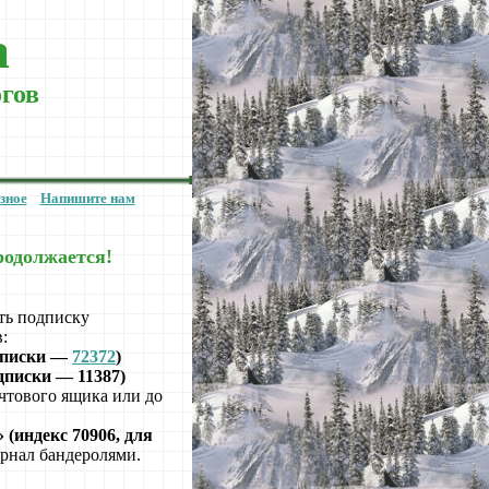
а
огов
зное
Напишите нам
родолжается!
ть подписку
:
одписки —
72372
)
дписки — 11387)
очтового ящика или до
 (индекс 70906, для
урнал бандеролями.